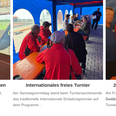
ten
Internationales freies Turnier
2
t,
Am Samstagvormittag stand beim Turnierwochenende
Am Fr
das traditionelle
Internationale Einladungsturnier
auf
Gedäc
dem Programm…
Turni
.