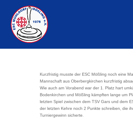
Kurzfristig musste der ESC Mößling noch eine Man
Mannschaft aus Oberbergkirchen kurzfristig
absa
Wie auch am Vorabend war der 1. Platz hart umk
Bodenkirchen und Mößling kämpften lange um Pl
letzten Spiel zwischen dem TSV Gars und dem E
der letzten Kehre noch 2 Punkte schreiben, die i
Turniergewinn sicherte.