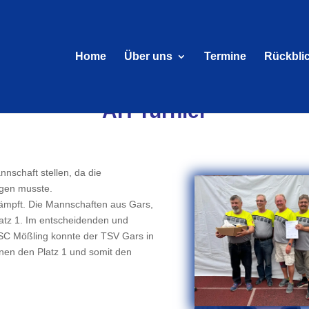
Home
Über uns
Termine
Rückbli
AH Turnier
nschaft stellen, da die
gen musste.
ämpft.
Die Mannschaften aus Gars,
atz 1. Im entscheidenden und
SC Mößling konnte der TSV Gars in
hnen den Platz 1 und somit den