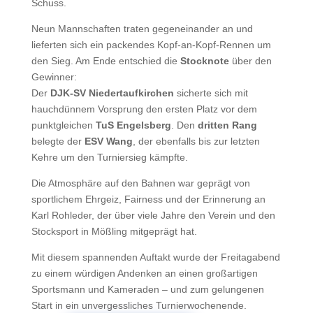
Schuss.
Neun Mannschaften traten gegeneinander an und
lieferten sich ein packendes Kopf-an-Kopf-Rennen um
den Sieg. Am Ende entschied die
Stocknote
über den
Gewinner:
Der
DJK-SV Niedertaufkirchen
sicherte sich mit
hauchdünnem Vorsprung den ersten Platz vor dem
punktgleichen
TuS Engelsberg
. Den
dritten Rang
belegte der
ESV Wang
, der ebenfalls bis zur letzten
Kehre um den Turniersieg kämpfte.
Die Atmosphäre auf den Bahnen war geprägt von
sportlichem Ehrgeiz, Fairness und der Erinnerung an
Karl Rohleder, der über viele Jahre den Verein und den
Stocksport in Mößling mitgeprägt hat.
Mit diesem spannenden Auftakt wurde der Freitagabend
zu einem würdigen Andenken an einen großartigen
Sportsmann und Kameraden – und zum gelungenen
Start in ein unvergessliches Turnierwochenende.